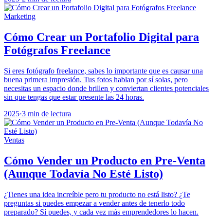
Marketing
Cómo Crear un Portafolio Digital para
Fotógrafos Freelance
Si eres fotógrafo freelance, sabes lo importante que es causar una
buena primera impresión. Tus fotos hablan por sí solas, pero
necesitas un espacio donde brillen y conviertan clientes potenciales
sin que tengas que estar presente las 24 horas.
2025
·
3 min de lectura
Ventas
Cómo Vender un Producto en Pre-Venta
(Aunque Todavía No Esté Listo)
¿Tienes una idea increíble pero tu producto no está listo? ¿Te
preguntas si puedes empezar a vender antes de tenerlo todo
preparado? Sí puedes, y cada vez más emprendedores lo hacen.