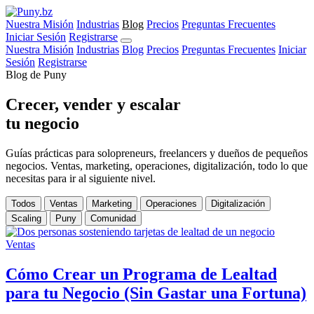
Nuestra Misión
Industrias
Blog
Precios
Preguntas Frecuentes
Iniciar Sesión
Registrarse
Nuestra Misión
Industrias
Blog
Precios
Preguntas Frecuentes
Iniciar
Sesión
Registrarse
Blog de Puny
Crecer, vender y escalar
tu negocio
Guías prácticas para solopreneurs, freelancers y dueños de pequeños
negocios. Ventas, marketing, operaciones, digitalización, todo lo que
necesitas para ir al siguiente nivel.
Todos
Ventas
Marketing
Operaciones
Digitalización
Scaling
Puny
Comunidad
Ventas
Cómo Crear un Programa de Lealtad
para tu Negocio (Sin Gastar una Fortuna)