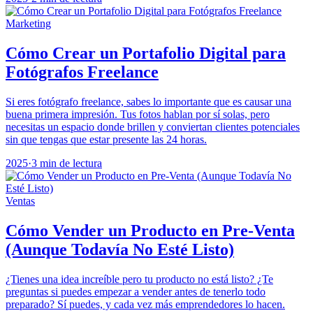
Marketing
Cómo Crear un Portafolio Digital para
Fotógrafos Freelance
Si eres fotógrafo freelance, sabes lo importante que es causar una
buena primera impresión. Tus fotos hablan por sí solas, pero
necesitas un espacio donde brillen y conviertan clientes potenciales
sin que tengas que estar presente las 24 horas.
2025
·
3 min de lectura
Ventas
Cómo Vender un Producto en Pre-Venta
(Aunque Todavía No Esté Listo)
¿Tienes una idea increíble pero tu producto no está listo? ¿Te
preguntas si puedes empezar a vender antes de tenerlo todo
preparado? Sí puedes, y cada vez más emprendedores lo hacen.