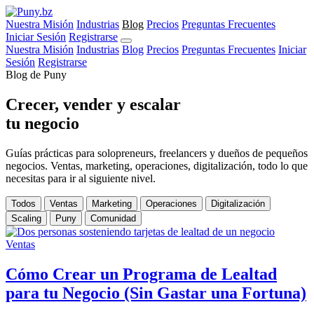
Nuestra Misión
Industrias
Blog
Precios
Preguntas Frecuentes
Iniciar Sesión
Registrarse
Nuestra Misión
Industrias
Blog
Precios
Preguntas Frecuentes
Iniciar
Sesión
Registrarse
Blog de Puny
Crecer, vender y escalar
tu negocio
Guías prácticas para solopreneurs, freelancers y dueños de pequeños
negocios. Ventas, marketing, operaciones, digitalización, todo lo que
necesitas para ir al siguiente nivel.
Todos
Ventas
Marketing
Operaciones
Digitalización
Scaling
Puny
Comunidad
Ventas
Cómo Crear un Programa de Lealtad
para tu Negocio (Sin Gastar una Fortuna)