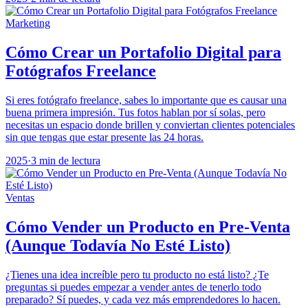
Marketing
Cómo Crear un Portafolio Digital para
Fotógrafos Freelance
Si eres fotógrafo freelance, sabes lo importante que es causar una
buena primera impresión. Tus fotos hablan por sí solas, pero
necesitas un espacio donde brillen y conviertan clientes potenciales
sin que tengas que estar presente las 24 horas.
2025
·
3 min de lectura
Ventas
Cómo Vender un Producto en Pre-Venta
(Aunque Todavía No Esté Listo)
¿Tienes una idea increíble pero tu producto no está listo? ¿Te
preguntas si puedes empezar a vender antes de tenerlo todo
preparado? Sí puedes, y cada vez más emprendedores lo hacen.