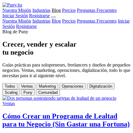
Nuestra Misión
Industrias
Blog
Precios
Preguntas Frecuentes
Iniciar Sesión
Registrarse
Nuestra Misión
Industrias
Blog
Precios
Preguntas Frecuentes
Iniciar
Sesión
Registrarse
Blog de Puny
Crecer, vender y escalar
tu negocio
Guías prácticas para solopreneurs, freelancers y dueños de pequeños
negocios. Ventas, marketing, operaciones, digitalización, todo lo que
necesitas para ir al siguiente nivel.
Todos
Ventas
Marketing
Operaciones
Digitalización
Scaling
Puny
Comunidad
Ventas
Cómo Crear un Programa de Lealtad
para tu Negocio (Sin Gastar una Fortuna)