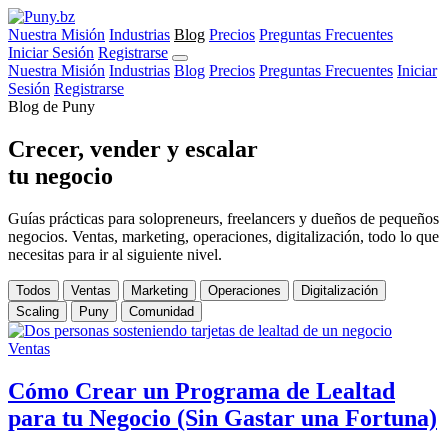
Nuestra Misión
Industrias
Blog
Precios
Preguntas Frecuentes
Iniciar Sesión
Registrarse
Nuestra Misión
Industrias
Blog
Precios
Preguntas Frecuentes
Iniciar
Sesión
Registrarse
Blog de Puny
Crecer, vender y escalar
tu negocio
Guías prácticas para solopreneurs, freelancers y dueños de pequeños
negocios. Ventas, marketing, operaciones, digitalización, todo lo que
necesitas para ir al siguiente nivel.
Todos
Ventas
Marketing
Operaciones
Digitalización
Scaling
Puny
Comunidad
Ventas
Cómo Crear un Programa de Lealtad
para tu Negocio (Sin Gastar una Fortuna)