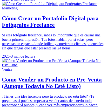
Marketing
Cómo Crear un Portafolio Digital para
Fotógrafos Freelance
Si eres fotógrafo freelance, sabes lo importante que es causar una
buena primera impresión. Tus fotos hablan por sí solas, pero
necesitas un espacio donde brillen y conviertan clientes potenciales
sin que tengas que estar presente las 24 horas.
2025
·
3 min de lectura
Ventas
Cómo Vender un Producto en Pre-Venta
(Aunque Todavía No Esté Listo)
¿Tienes una idea increíble pero tu producto no está listo? ¿Te
preguntas si puedes empezar a vender antes de tenerlo todo
preparado? Sí puedes, y cada vez más emprendedores lo hacen.