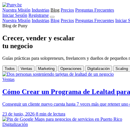
Nuestra Misión
Industrias
Blog
Precios
Preguntas Frecuentes
Iniciar Sesión
Registrarse
Nuestra Misión
Industrias
Blog
Precios
Preguntas Frecuentes
Iniciar 
Blog de Puny
Crecer, vender y escalar
tu negocio
Guías prácticas para solopreneurs, freelancers y dueños de pequeños neg
Todos
Ventas
Marketing
Operaciones
Digitalización
Scaling
Ventas
Cómo Crear un Programa de Lealtad para 
Conseguir un cliente nuevo cuesta hasta 7 veces más que retener uno q
23 de junio, 2026
·
8 min de lectura
Digitalización