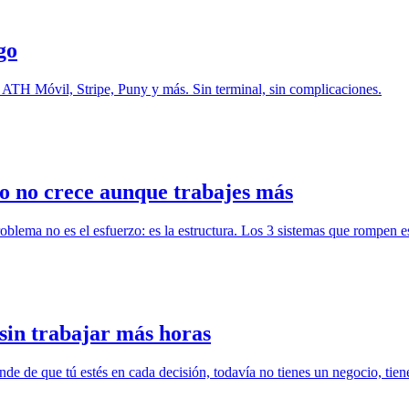
go
o: ATH Móvil, Stripe, Puny y más. Sin terminal, sin complicaciones.
so no crece aunque trabajes más
oblema no es el esfuerzo: es la estructura. Los 3 sistemas que rompen e
 sin trabajar más horas
de de que tú estés en cada decisión, todavía no tienes un negocio, tien