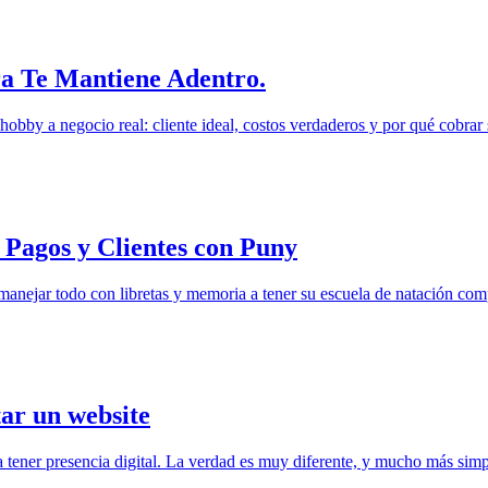
ra Te Mantiene Adentro.
obby a negocio real: cliente ideal, costos verdaderos y por qué cobrar 
Pagos y Clientes con Puny
 manejar todo con libretas y memoria a tener su escuela de natación co
tar un website
ener presencia digital. La verdad es muy diferente, y mucho más simp