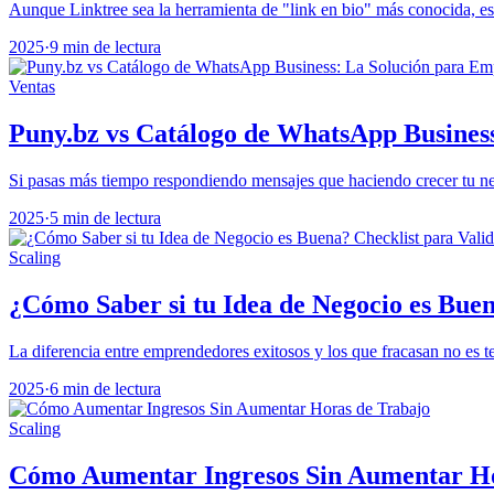
Aunque Linktree sea la herramienta de "link en bio" más conocida, est
2025
·
9 min de lectura
Ventas
Puny.bz vs Catálogo de WhatsApp Busines
Si pasas más tiempo respondiendo mensajes que haciendo crecer tu nego
2025
·
5 min de lectura
Scaling
¿Cómo Saber si tu Idea de Negocio es Buen
La diferencia entre emprendedores exitosos y los que fracasan no es te
2025
·
6 min de lectura
Scaling
Cómo Aumentar Ingresos Sin Aumentar Ho