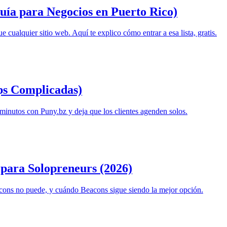
ía para Negocios en Puerto Rico)
cualquier sitio web. Aquí te explico cómo entrar a esa lista, gratis.
ps Complicadas)
minutos con Puny.bz y deja que los clientes agenden solos.
 para Solopreneurs (2026)
ons no puede, y cuándo Beacons sigue siendo la mejor opción.