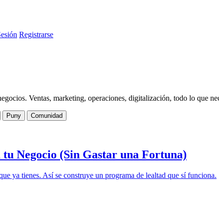
Sesión
Registrarse
ocios. Ventas, marketing, operaciones, digitalización, todo lo que neces
Puny
Comunidad
tu Negocio (Sin Gastar una Fortuna)
ue ya tienes. Así se construye un programa de lealtad que sí funciona.