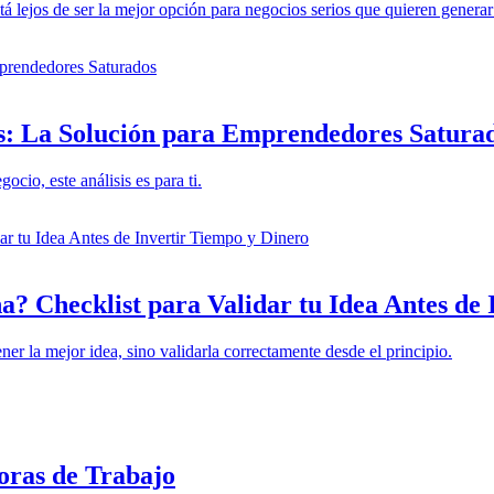
á lejos de ser la mejor opción para negocios serios que quieren generar
s: La Solución para Emprendedores Satura
cio, este análisis es para ti.
a? Checklist para Validar tu Idea Antes de
ner la mejor idea, sino validarla correctamente desde el principio.
ras de Trabajo