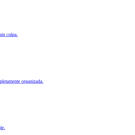
sin culpa.
mpletamente organizada.
le.