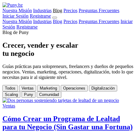
Nuestra Misión
Industrias
Blog
Precios
Preguntas Frecuentes
Iniciar Sesión
Registrarse
Nuestra Misión
Industrias
Blog
Precios
Preguntas Frecuentes
Iniciar
Sesión
Registrarse
Blog de Puny
Crecer, vender y escalar
tu negocio
Guías prácticas para solopreneurs, freelancers y dueños de pequeños
negocios. Ventas, marketing, operaciones, digitalización, todo lo que
necesitas para ir al siguiente nivel.
Todos
Ventas
Marketing
Operaciones
Digitalización
Scaling
Puny
Comunidad
Ventas
Cómo Crear un Programa de Lealtad
para tu Negocio (Sin Gastar una Fortuna)