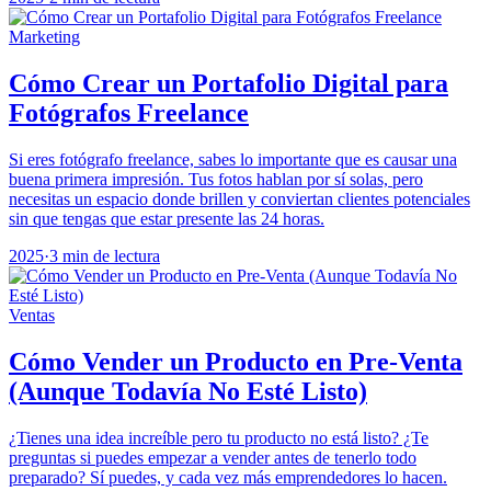
Marketing
Cómo Crear un Portafolio Digital para
Fotógrafos Freelance
Si eres fotógrafo freelance, sabes lo importante que es causar una
buena primera impresión. Tus fotos hablan por sí solas, pero
necesitas un espacio donde brillen y conviertan clientes potenciales
sin que tengas que estar presente las 24 horas.
2025
·
3 min de lectura
Ventas
Cómo Vender un Producto en Pre-Venta
(Aunque Todavía No Esté Listo)
¿Tienes una idea increíble pero tu producto no está listo? ¿Te
preguntas si puedes empezar a vender antes de tenerlo todo
preparado? Sí puedes, y cada vez más emprendedores lo hacen.