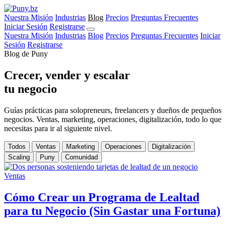
Nuestra Misión
Industrias
Blog
Precios
Preguntas Frecuentes
Iniciar Sesión
Registrarse
Nuestra Misión
Industrias
Blog
Precios
Preguntas Frecuentes
Iniciar
Sesión
Registrarse
Blog de Puny
Crecer, vender y escalar
tu negocio
Guías prácticas para solopreneurs, freelancers y dueños de pequeños
negocios. Ventas, marketing, operaciones, digitalización, todo lo que
necesitas para ir al siguiente nivel.
Todos
Ventas
Marketing
Operaciones
Digitalización
Scaling
Puny
Comunidad
Ventas
Cómo Crear un Programa de Lealtad
para tu Negocio (Sin Gastar una Fortuna)