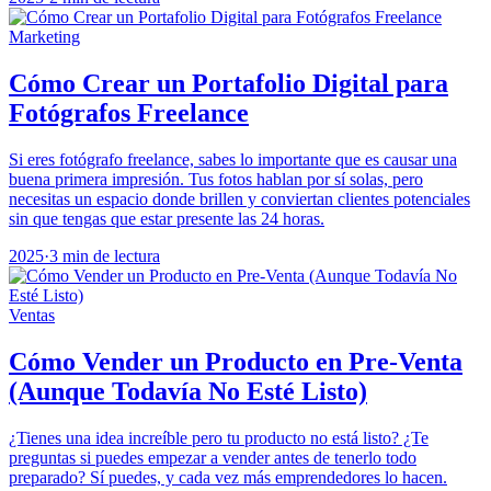
Marketing
Cómo Crear un Portafolio Digital para
Fotógrafos Freelance
Si eres fotógrafo freelance, sabes lo importante que es causar una
buena primera impresión. Tus fotos hablan por sí solas, pero
necesitas un espacio donde brillen y conviertan clientes potenciales
sin que tengas que estar presente las 24 horas.
2025
·
3 min de lectura
Ventas
Cómo Vender un Producto en Pre-Venta
(Aunque Todavía No Esté Listo)
¿Tienes una idea increíble pero tu producto no está listo? ¿Te
preguntas si puedes empezar a vender antes de tenerlo todo
preparado? Sí puedes, y cada vez más emprendedores lo hacen.