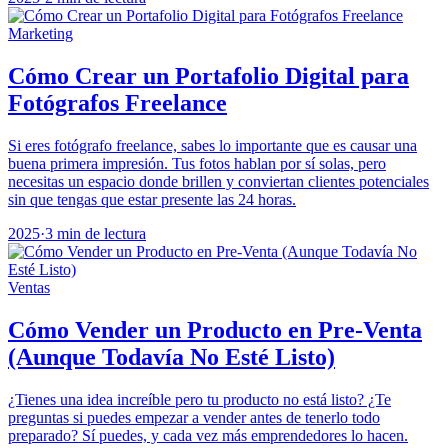
Marketing
Cómo Crear un Portafolio Digital para
Fotógrafos Freelance
Si eres fotógrafo freelance, sabes lo importante que es causar una
buena primera impresión. Tus fotos hablan por sí solas, pero
necesitas un espacio donde brillen y conviertan clientes potenciales
sin que tengas que estar presente las 24 horas.
2025
·
3 min de lectura
Ventas
Cómo Vender un Producto en Pre-Venta
(Aunque Todavía No Esté Listo)
¿Tienes una idea increíble pero tu producto no está listo? ¿Te
preguntas si puedes empezar a vender antes de tenerlo todo
preparado? Sí puedes, y cada vez más emprendedores lo hacen.