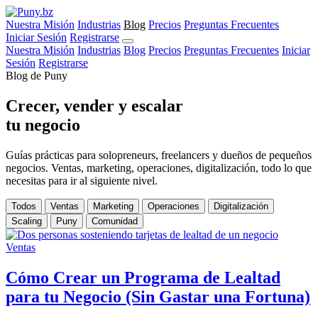
Nuestra Misión
Industrias
Blog
Precios
Preguntas Frecuentes
Iniciar Sesión
Registrarse
Nuestra Misión
Industrias
Blog
Precios
Preguntas Frecuentes
Iniciar
Sesión
Registrarse
Blog de Puny
Crecer, vender y escalar
tu negocio
Guías prácticas para solopreneurs, freelancers y dueños de pequeños
negocios. Ventas, marketing, operaciones, digitalización, todo lo que
necesitas para ir al siguiente nivel.
Todos
Ventas
Marketing
Operaciones
Digitalización
Scaling
Puny
Comunidad
Ventas
Cómo Crear un Programa de Lealtad
para tu Negocio (Sin Gastar una Fortuna)