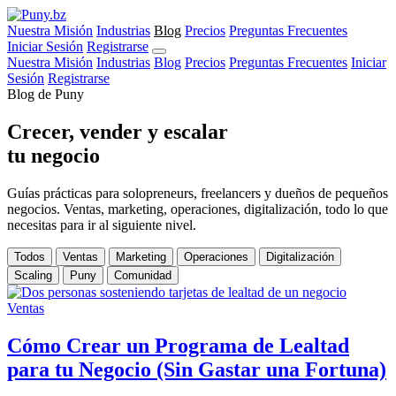
Nuestra Misión
Industrias
Blog
Precios
Preguntas Frecuentes
Iniciar Sesión
Registrarse
Nuestra Misión
Industrias
Blog
Precios
Preguntas Frecuentes
Iniciar
Sesión
Registrarse
Blog de Puny
Crecer, vender y escalar
tu negocio
Guías prácticas para solopreneurs, freelancers y dueños de pequeños
negocios. Ventas, marketing, operaciones, digitalización, todo lo que
necesitas para ir al siguiente nivel.
Todos
Ventas
Marketing
Operaciones
Digitalización
Scaling
Puny
Comunidad
Ventas
Cómo Crear un Programa de Lealtad
para tu Negocio (Sin Gastar una Fortuna)