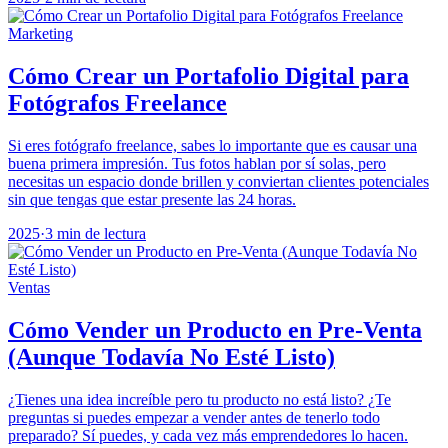
Marketing
Cómo Crear un Portafolio Digital para
Fotógrafos Freelance
Si eres fotógrafo freelance, sabes lo importante que es causar una
buena primera impresión. Tus fotos hablan por sí solas, pero
necesitas un espacio donde brillen y conviertan clientes potenciales
sin que tengas que estar presente las 24 horas.
2025
·
3 min de lectura
Ventas
Cómo Vender un Producto en Pre-Venta
(Aunque Todavía No Esté Listo)
¿Tienes una idea increíble pero tu producto no está listo? ¿Te
preguntas si puedes empezar a vender antes de tenerlo todo
preparado? Sí puedes, y cada vez más emprendedores lo hacen.