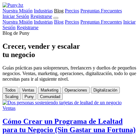
Nuestra Misión
Industrias
Blog
Precios
Preguntas Frecuentes
Iniciar Sesión
Registrarse
Nuestra Misión
Industrias
Blog
Precios
Preguntas Frecuentes
Iniciar
Sesión
Registrarse
Blog de Puny
Crecer, vender y escalar
tu negocio
Guías prácticas para solopreneurs, freelancers y dueños de pequeños
negocios. Ventas, marketing, operaciones, digitalización, todo lo que
necesitas para ir al siguiente nivel.
Todos
Ventas
Marketing
Operaciones
Digitalización
Scaling
Puny
Comunidad
Ventas
Cómo Crear un Programa de Lealtad
para tu Negocio (Sin Gastar una Fortuna)