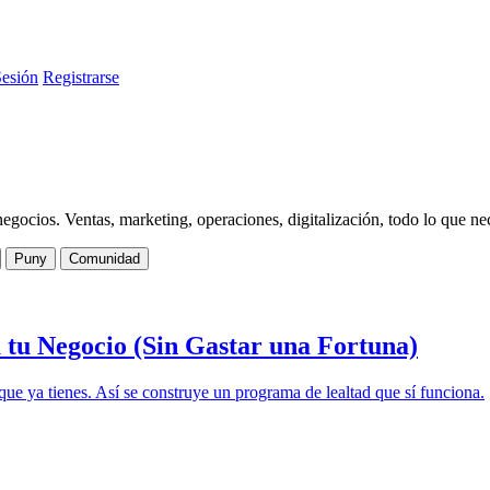
Sesión
Registrarse
ocios. Ventas, marketing, operaciones, digitalización, todo lo que neces
Puny
Comunidad
tu Negocio (Sin Gastar una Fortuna)
ue ya tienes. Así se construye un programa de lealtad que sí funciona.