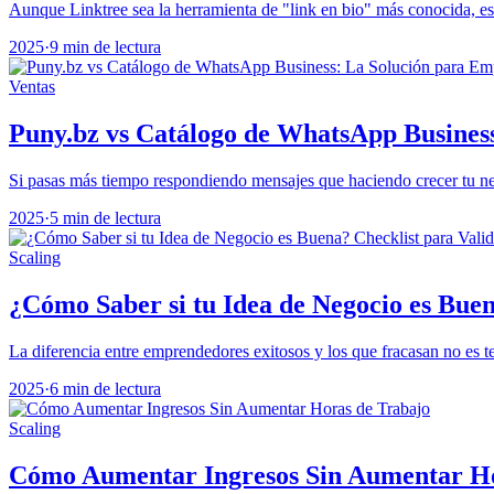
Aunque Linktree sea la herramienta de "link en bio" más conocida, est
2025
·
9 min de lectura
Ventas
Puny.bz vs Catálogo de WhatsApp Busines
Si pasas más tiempo respondiendo mensajes que haciendo crecer tu nego
2025
·
5 min de lectura
Scaling
¿Cómo Saber si tu Idea de Negocio es Buen
La diferencia entre emprendedores exitosos y los que fracasan no es te
2025
·
6 min de lectura
Scaling
Cómo Aumentar Ingresos Sin Aumentar Ho