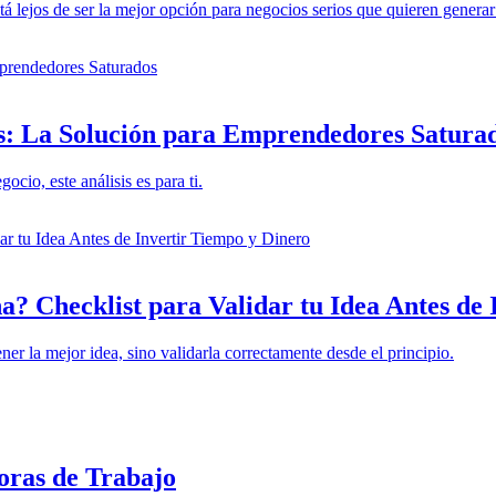
á lejos de ser la mejor opción para negocios serios que quieren generar
s: La Solución para Emprendedores Satura
cio, este análisis es para ti.
a? Checklist para Validar tu Idea Antes de
ner la mejor idea, sino validarla correctamente desde el principio.
ras de Trabajo