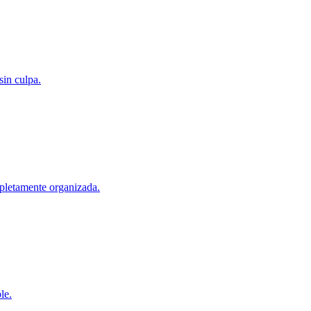
sin culpa.
mpletamente organizada.
le.