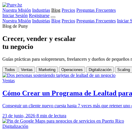
Nuestra Misión
Industrias
Blog
Precios
Preguntas Frecuentes
Iniciar Sesión
Registrarse
Nuestra Misión
Industrias
Blog
Precios
Preguntas Frecuentes
Iniciar 
Blog de Puny
Crecer, vender y escalar
tu negocio
Guías prácticas para solopreneurs, freelancers y dueños de pequeños neg
Todos
Ventas
Marketing
Operaciones
Digitalización
Scaling
Ventas
Cómo Crear un Programa de Lealtad para 
Conseguir un cliente nuevo cuesta hasta 7 veces más que retener uno q
23 de junio, 2026
·
8 min de lectura
Digitalización