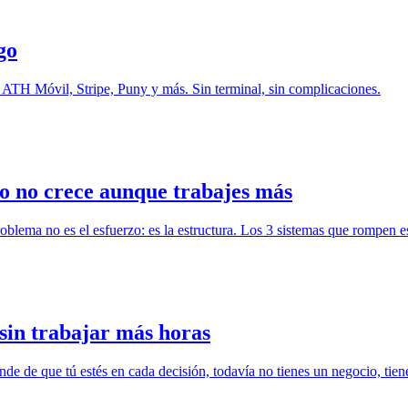
go
o: ATH Móvil, Stripe, Puny y más. Sin terminal, sin complicaciones.
so no crece aunque trabajes más
oblema no es el esfuerzo: es la estructura. Los 3 sistemas que rompen e
 sin trabajar más horas
de de que tú estés en cada decisión, todavía no tienes un negocio, tien