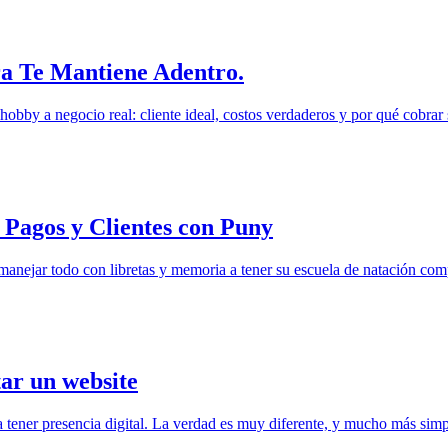
ra Te Mantiene Adentro.
obby a negocio real: cliente ideal, costos verdaderos y por qué cobrar 
Pagos y Clientes con Puny
 manejar todo con libretas y memoria a tener su escuela de natación co
tar un website
ener presencia digital. La verdad es muy diferente, y mucho más simp