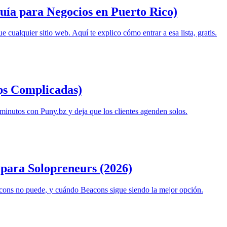
ía para Negocios en Puerto Rico)
cualquier sitio web. Aquí te explico cómo entrar a esa lista, gratis.
ps Complicadas)
minutos con Puny.bz y deja que los clientes agenden solos.
 para Solopreneurs (2026)
ons no puede, y cuándo Beacons sigue siendo la mejor opción.