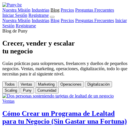
Nuestra Misión
Industrias
Blog
Precios
Preguntas Frecuentes
Iniciar Sesión
Registrarse
Nuestra Misión
Industrias
Blog
Precios
Preguntas Frecuentes
Iniciar
Sesión
Registrarse
Blog de Puny
Crecer, vender y escalar
tu negocio
Guías prácticas para solopreneurs, freelancers y dueños de pequeños
negocios. Ventas, marketing, operaciones, digitalización, todo lo que
necesitas para ir al siguiente nivel.
Todos
Ventas
Marketing
Operaciones
Digitalización
Scaling
Puny
Comunidad
Ventas
Cómo Crear un Programa de Lealtad
para tu Negocio (Sin Gastar una Fortuna)