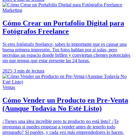
Marketing
Cómo Crear un Portafolio Digital para
Fotógrafos Freelance
Si eres fotógrafo freelance, sabes lo importante que es causar una
buena primera impresión. Tus fotos hablan por sí solas, pero
necesitas un espacio donde brillen y conviertan clientes potenciales
sin que tengas que estar presente las 24 horas.
2025
·
3 min de lectura
Ventas
Cómo Vender un Producto en Pre-Venta
(Aunque Todavía No Esté Listo)
¿Tienes una idea increíble pero tu producto no está listo? ¿Te
preguntas si puedes empezar a vender antes de tenerlo todo
preparado? Sí puedes, y cada vez más emprendedores lo hacen.