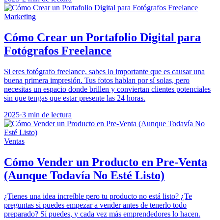
Marketing
Cómo Crear un Portafolio Digital para
Fotógrafos Freelance
Si eres fotógrafo freelance, sabes lo importante que es causar una
buena primera impresión. Tus fotos hablan por sí solas, pero
necesitas un espacio donde brillen y conviertan clientes potenciales
sin que tengas que estar presente las 24 horas.
2025
·
3 min de lectura
Ventas
Cómo Vender un Producto en Pre-Venta
(Aunque Todavía No Esté Listo)
¿Tienes una idea increíble pero tu producto no está listo? ¿Te
preguntas si puedes empezar a vender antes de tenerlo todo
preparado? Sí puedes, y cada vez más emprendedores lo hacen.