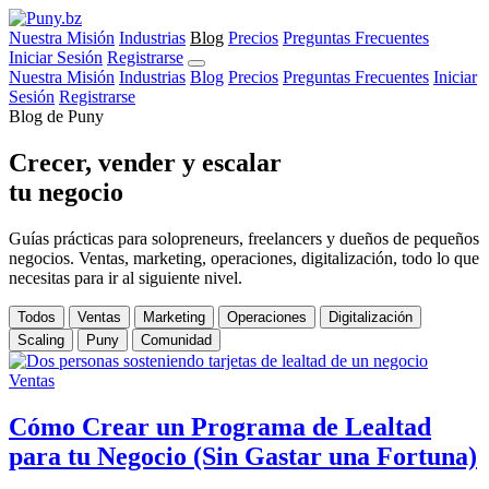
Nuestra Misión
Industrias
Blog
Precios
Preguntas Frecuentes
Iniciar Sesión
Registrarse
Nuestra Misión
Industrias
Blog
Precios
Preguntas Frecuentes
Iniciar
Sesión
Registrarse
Blog de Puny
Crecer, vender y escalar
tu negocio
Guías prácticas para solopreneurs, freelancers y dueños de pequeños
negocios. Ventas, marketing, operaciones, digitalización, todo lo que
necesitas para ir al siguiente nivel.
Todos
Ventas
Marketing
Operaciones
Digitalización
Scaling
Puny
Comunidad
Ventas
Cómo Crear un Programa de Lealtad
para tu Negocio (Sin Gastar una Fortuna)