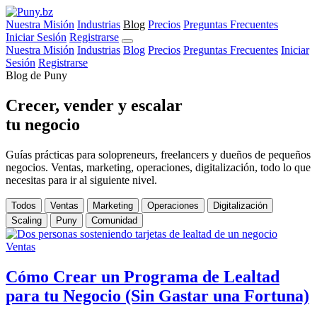
Nuestra Misión
Industrias
Blog
Precios
Preguntas Frecuentes
Iniciar Sesión
Registrarse
Nuestra Misión
Industrias
Blog
Precios
Preguntas Frecuentes
Iniciar
Sesión
Registrarse
Blog de Puny
Crecer, vender y escalar
tu negocio
Guías prácticas para solopreneurs, freelancers y dueños de pequeños
negocios. Ventas, marketing, operaciones, digitalización, todo lo que
necesitas para ir al siguiente nivel.
Todos
Ventas
Marketing
Operaciones
Digitalización
Scaling
Puny
Comunidad
Ventas
Cómo Crear un Programa de Lealtad
para tu Negocio (Sin Gastar una Fortuna)