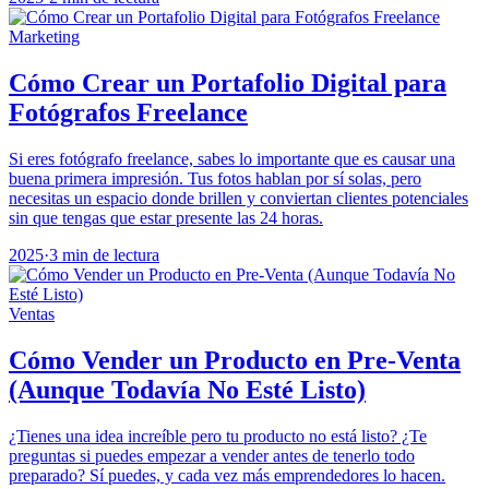
Marketing
Cómo Crear un Portafolio Digital para
Fotógrafos Freelance
Si eres fotógrafo freelance, sabes lo importante que es causar una
buena primera impresión. Tus fotos hablan por sí solas, pero
necesitas un espacio donde brillen y conviertan clientes potenciales
sin que tengas que estar presente las 24 horas.
2025
·
3 min de lectura
Ventas
Cómo Vender un Producto en Pre-Venta
(Aunque Todavía No Esté Listo)
¿Tienes una idea increíble pero tu producto no está listo? ¿Te
preguntas si puedes empezar a vender antes de tenerlo todo
preparado? Sí puedes, y cada vez más emprendedores lo hacen.