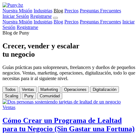
Nuestra Misión
Industrias
Blog
Precios
Preguntas Frecuentes
Iniciar Sesión
Registrarse
Nuestra Misión
Industrias
Blog
Precios
Preguntas Frecuentes
Iniciar
Sesión
Registrarse
Blog de Puny
Crecer, vender y escalar
tu negocio
Guías prácticas para solopreneurs, freelancers y dueños de pequeños
negocios. Ventas, marketing, operaciones, digitalización, todo lo que
necesitas para ir al siguiente nivel.
Todos
Ventas
Marketing
Operaciones
Digitalización
Scaling
Puny
Comunidad
Ventas
Cómo Crear un Programa de Lealtad
para tu Negocio (Sin Gastar una Fortuna)