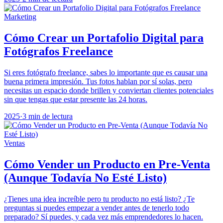
Marketing
Cómo Crear un Portafolio Digital para
Fotógrafos Freelance
Si eres fotógrafo freelance, sabes lo importante que es causar una
buena primera impresión. Tus fotos hablan por sí solas, pero
necesitas un espacio donde brillen y conviertan clientes potenciales
sin que tengas que estar presente las 24 horas.
2025
·
3 min de lectura
Ventas
Cómo Vender un Producto en Pre-Venta
(Aunque Todavía No Esté Listo)
¿Tienes una idea increíble pero tu producto no está listo? ¿Te
preguntas si puedes empezar a vender antes de tenerlo todo
preparado? Sí puedes, y cada vez más emprendedores lo hacen.